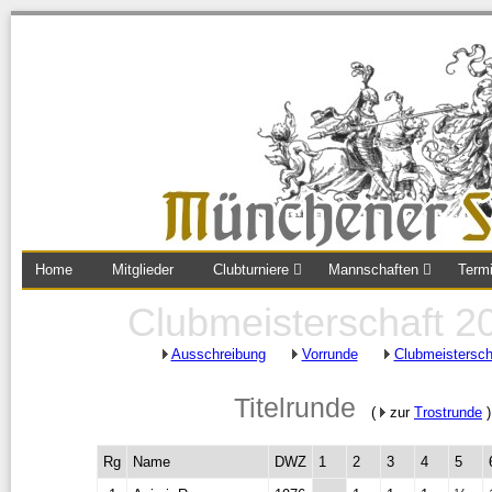
Home
Mitglieder
Clubturniere
Mannschaften
Term
Clubmeisterschaft 2
Ausschreibung
Vorrunde
Clubmeistersch
Titelrunde
(
zur
Trostrunde
)
Rg
Name
DWZ
1
2
3
4
5