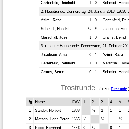
Gartenfeld, Reinhold
1 : 0
Schmidt, Hendr
2. Hauptrunde: Donnerstag, 24. Januar 2013, 19:30 
Azimi, Reza
1 : 0
Gartenfeld, Rei
Schmidt, Hendrik
½ : ½
Jacobsen, Arne
Marschall, Josef
1 : 0
Grams, Bernd
3. u. letzte Hauptrunde: Donnerstag, 21. Februar 201
Jacobsen, Arne
0 : 1
Azimi, Reza
Gartenfeld, Reinhold
1 : 0
Marschall, Jose
Grams, Bernd
0 : 1
Schmidt, Hendr
Trostrunde
(
zur
Titelrunde
Rg
Name
DWZ
1
2
3
4
5
1
Sander, Norbert
1838
½
1
1
1
2
Metzen, Hans-Peter
1665
½
½
1
½
3
Kopp, Bernhard
1446
0
½
0
1