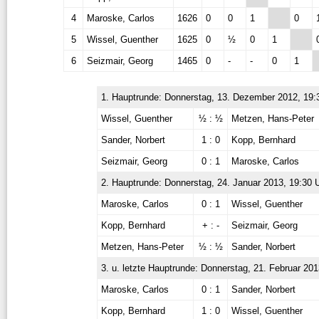
4
Maroske, Carlos
1626
0
0
1
0
5
Wissel, Guenther
1625
0
½
0
1
6
Seizmair, Georg
1465
0
-
-
0
1
1. Hauptrunde: Donnerstag, 13. Dezember 2012, 19:
Wissel, Guenther
½ : ½
Metzen, Hans-Peter
Sander, Norbert
1 : 0
Kopp, Bernhard
Seizmair, Georg
0 : 1
Maroske, Carlos
2. Hauptrunde: Donnerstag, 24. Januar 2013, 19:30 
Maroske, Carlos
0 : 1
Wissel, Guenther
Kopp, Bernhard
+ : -
Seizmair, Georg
Metzen, Hans-Peter
½ : ½
Sander, Norbert
3. u. letzte Hauptrunde: Donnerstag, 21. Februar 201
Maroske, Carlos
0 : 1
Sander, Norbert
Kopp, Bernhard
1 : 0
Wissel, Guenther