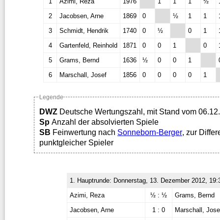
1
Azimi, Reza
1976
1
1
1
½
2
Jacobsen, Arne
1869
0
½
1
1
3
Schmidt, Hendrik
1740
0
½
0
1
4
Gartenfeld, Reinhold
1871
0
0
1
0
5
Grams, Bernd
1636
½
0
0
1
6
Marschall, Josef
1856
0
0
0
0
1
Legende
DWZ
Deutsche Wertungszahl, mit Stand vom 06.12
Sp
Anzahl der absolvierten Spiele
SB
Feinwertung nach
Sonneborn-Berger
, zur Diffe
punktgleicher Spieler
1. Hauptrunde: Donnerstag, 13. Dezember 2012, 19:
Azimi, Reza
½ : ½
Grams, Bernd
Jacobsen, Arne
1 : 0
Marschall, Jose