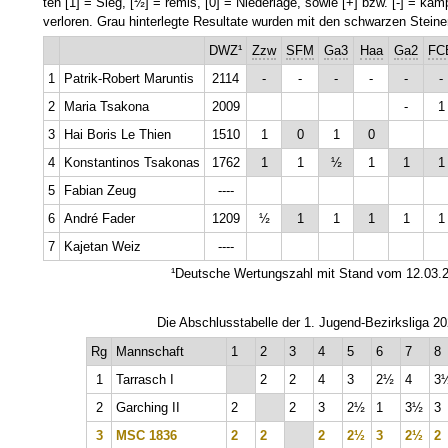
ten [1] = Sieg, [½] = remis, [0] = Niederlage, sowie [+] bzw. [-] = k
verloren. Grau hinterlegte Resultate wurden mit den schwarzen Steinen
DWZ¹
Zzw
SFM
Ga3
Haa
Ga2
FC
1
Patrik-Robert Maruntis
2114
-
-
-
-
-
-
2
Maria Tsakona
2009
-
1
3
Hai Boris Le Thien
1510
1
0
1
0
4
Konstantinos Tsakonas
1762
1
1
½
1
1
1
5
Fabian Zeug
----
6
André Fader
1209
½
1
1
1
1
1
7
Kajetan Weiz
----
¹Deutsche Wertungszahl mit Stand vom 12.03.
Die Abschlusstabelle der 1. Jugend-Bezirksliga 20
Rg
Mannschaft
1
2
3
4
5
6
7
8
1
Tarrasch I
2
2
4
3
2½
4
3
2
Garching II
2
2
3
2½
1
3½
3
3
MSC 1836
2
2
2
2½
3
2½
2