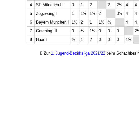
4
SF München II
0
1
2
2
2½
4
4
5
Zugzwang I
1
1½
1½
2
3½
4
4
6
Bayern München I
1½
2
1
1½
½
4
4
7
Garching III
0
½
1½
0
0
0
2
8
Haar I
½
1
2
0
0
0
1½
Zur
1. Jugend-Bezirksliga 2021/22
beim Schachbezi